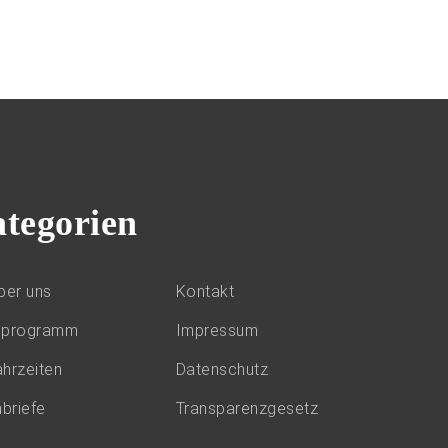
tegorien
ber uns
Kontakt
lprogramm
Impressum
hrzeiten
Datenschutz
nbriefe
Transparenzgesetz