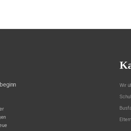
Ka
beginn
Wir ü
Schu
Busfa
er
gen
Elter
neue